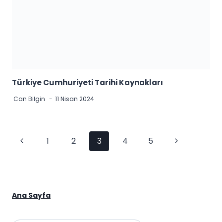
Türkiye Cumhuriyeti Tarihi Kaynakları
Can Bilgin
11 Nisan 2024
Page
Previous
Next
1
2
3
4
5
navigation
Page
Page
Ana Sayfa