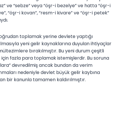
az” ve “sebze” veya “öşr-i bezelye” ve hatta “öşr-i
e”, “öşr-i kovan”, “resm-i kivare” ve “öşr-i petek”
ydı.
 doğrudan toplamak yerine devlete yaptığı
zulmasıyla yeni gelir kaynaklarına duyulan ihtiyaçlar
tezimlere bırakılmıştır. Bu yeni durum çeşitli
çin fazla para toplamak istemişlerdir. Bu soruna
llara” devredilmiş ancak bundan da verim
nmaları nedeniyle devlet büyük gelir kaybına
lan bir kanunla tamamen kaldırılmıştır.