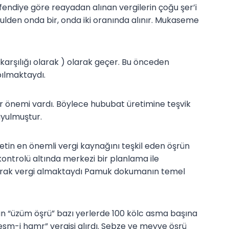
endiye göre reayadan alınan vergilerin çoğu şer’i
ulden onda bir, onda iki oranında alınır. Mukaseme
karşılığı olarak ) olarak geçer. Bu önceden
pılmaktaydı.
ir önemi vardı. Böylece hububat üretimine teşvik
duyulmuştur.
etin en önemli vergi kaynağını teşkil eden öşrün
ontrolü altında merkezi bir planlama ile
olarak vergi almaktaydı Pamuk dokumanın temel
ınan “üzüm öşrü” bazı yerlerde 100 kölc asma başına
esm-i hamr” vergisi alırdı. Sebze ve meyve öşrü