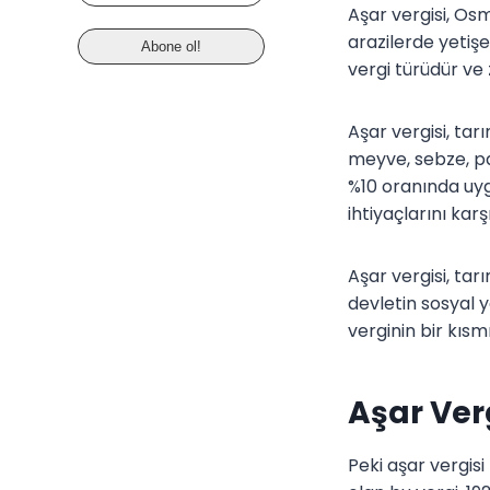
Aşar vergisi, Os
arazilerde yetiş
vergi türüdür ve 
Aşar vergisi, tar
meyve, sebze, pam
%10 oranında uygu
ihtiyaçlarını kar
Aşar vergisi, tar
devletin sosyal 
verginin bir kısm
Aşar Ver
Peki aşar vergis