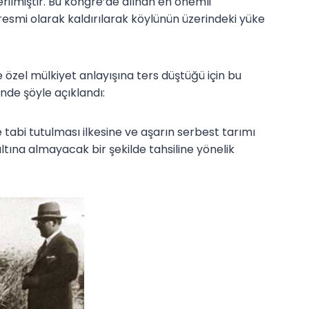
verilmiştir. Bu kongre’de alınan en önemli
 resmi olarak kaldırılarak köylünün üzerindeki yüke
 özel mülkiyet anlayışına ters düştüğü için bu
inde şöyle açıklandı:
e tabi tutulması ilkesine ve aşarın serbest tarımı
altına almayacak bir şekilde tahsiline yönelik