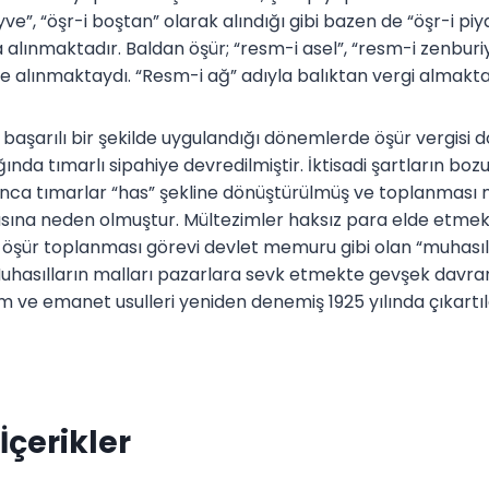
e”, “öşr-i boştan” olarak alındığı gibi bazen de “öşr-i piy
a alınmaktadır. Baldan öşür; “resm-i asel”, “resm-i zenburiy
erle alınmaktaydı. “Resm-i ağ” adıyla balıktan vergi almakta
 başarılı bir şekilde uygulandığı dönemlerde öşür vergisi
ğında tımarlı sipahiye devredilmiştir. İktisadi şartların bo
ca tımarlar “has” şekline dönüştürülmüş ve toplanması mül
sına neden olmuştur. Mültezimler haksız para elde etmek i
 öşür toplanması görevi devlet memuru gibi olan “muhası
uhasılların malları pazarlara sevk etmekte gevşek davra
zam ve emanet usulleri yeniden denemiş 1925 yılında çıkartı
İçerikler