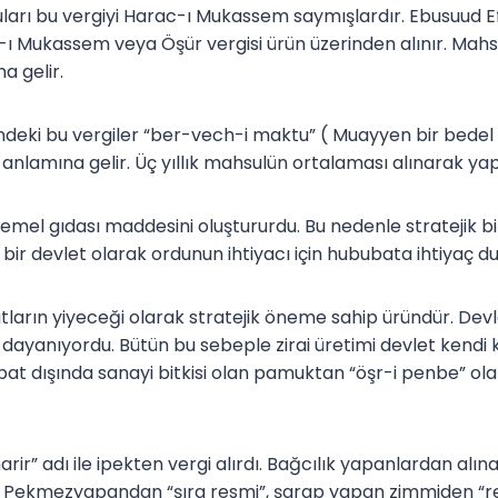
arı bu vergiyi Harac-ı Mukassem saymışlardır. Ebusuud Ef
c-ı Mukassem veya Öşür vergisi ürün üzerinden alınır. Mahs
a gelir.
indeki bu vergiler “ber-vech-i maktu” ( Muayyen bir bedel 
 anlamına gelir. Üç yıllık mahsulün ortalaması alınarak ya
emel gıdası maddesini oluştururdu. Bu nedenle stratejik b
çi bir devlet olarak ordunun ihtiyacı için hububata ihtiyaç 
tların yiyeceği olarak stratejik öneme sahip üründür. Devl
dayanıyordu. Bütün bu sebeple zirai üretimi devlet kendi k
bat dışında sanayi bitkisi olan pamuktan “öşr-i penbe” 
arir” adı ile ipekten vergi alırdı. Bağcılık yapanlardan al
dı. Pekmezyapandan “şıra resmi”, şarap yapan zimmiden “r