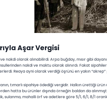
rıyla Aşar Vergisi
 ve nakdi olarak alınabilirdi. Arpa buğday, mısır gibi dayan
ullerinden nakdi ve maktu olarak alınırdı. Fakat sipahile
rlerdi. Reaya ayni olarak verdiği öşrünü en yakın “akrep” p
anın, tımarlı sipahiye ödediği vergidir. Halkın ürettiği ürün ü
lerden hatta bu ürünler dışında örneğin baldan da alınmıştı
ik, sulanma, mahalli örf ve adetlere göre 5/1, 6/1, 8/1 oranl