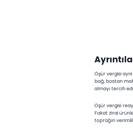
Ayrıntıla
Öşür vergisi ayni
bağ, bostan mahs
almayı tercih ede
Öşür vergisi reay
Fakat zirai ürün
toprağın verimlil