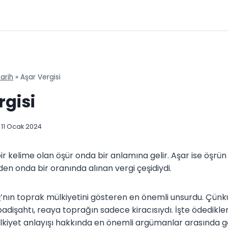
arih
»
Aşar Vergisi
rgisi
11 Ocak 2024
r kelime olan öşür onda bir anlamına gelir. Aşar ise öşrün 
den onda bir oranında alınan vergi çeşidiydi.
ı
’nın toprak mülkiyetini gösteren en önemli unsurdu. Çünk
adişahtı, reaya toprağın sadece kiracısıydı. İşte ödedikler
kiyet anlayışı hakkında en önemli argümanlar arasında g