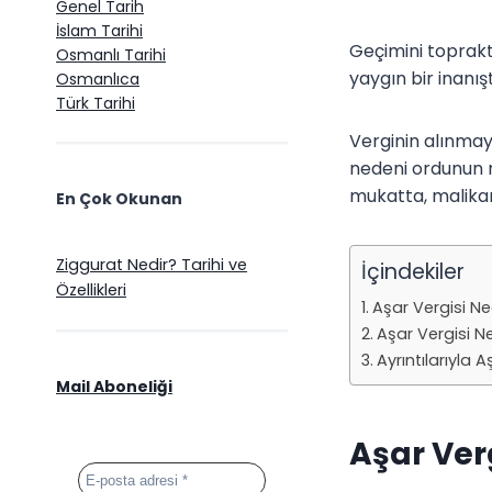
Genel Tarih
İslam Tarihi
Geçimini toprakta
Osmanlı Tarihi
yaygın bir inanışt
Osmanlıca
Türk Tarihi
Verginin alınmaya
nedeni ordunun m
mukatta, malikan
En Çok Okunan
Ziggurat Nedir? Tarihi ve
İçindekiler
Özellikleri
Aşar Vergisi Ne
Aşar Vergisi Ne
Ayrıntılarıyla A
Mail Aboneliği
Aşar Ver