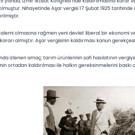
25 yılında, İzmir İktisat Kongresi’nde kaldırılmasına karar 
olmuştur. Nihayetinde Aşar vergisi 17 Şubat 1925 tarihinde
ilmiştir.
 kalemi olmasına rağmen yeni devlet liberal bir ekonomi ve
kararı almıştır. Aşar vergisinin kaldırması kanun gerekçes
nda izlenen amaç; tarım ürünlerinin safi hasılatının vergiy
rinin ortadan kaldırılması ile halkın gereksinmelerini baskı 