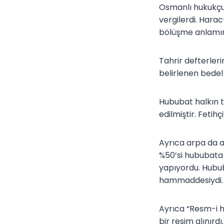
Osmanlı hukukçul
vergilerdi. Hara
bölüşme anlamın
Tahrir defterler
belirlenen bedel
Hububat halkın t
edilmiştir. Fetih
Ayrıca arpa da a
%50’si hububata 
yapıyordu. Hubu
hammaddesiydi.
Ayrıca “Resm-i h
bir resim alınır