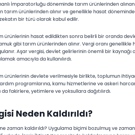
manlı İmparatorluğu döneminde tarım ürünlerinden alınan b
en tarım ürünlerinden alınır ve genellikle hasat döneminde
zekatın bir türü olarak kabul edilir.
ım ürünlerinin hasat edildikten sonra belirli bir oranda devle
uk gibi tarım ürünlerinden alınır. Vergi oranı genellikle h
lanır. Aşar vergisi, devlet gelirlerinin önemli bir kaynağ
şılamak amacıyla da kullanılırdı.
ım ürünlerinin devlete verilmesiyle birlikte, toplumun ihtiya
yardım programlarına, kamu hizmetlerine ve askeri harcama
ı da fakirlere, yetimlere ve yoksullara dağıtılırdı.
gisi Neden Kaldırıldı?
i ne zaman kaldırıldı? Uygulama biçimi bozulmuş ve zama