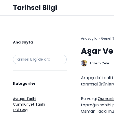
Skip
Tarihsel Bilgi
to
content
Anasayfa
»
Genel T
Ana Sayfa
Aşar Ve
Ara
Erdem Çelik
Arapça kökenli bi
Kategoriler
tarımsal ürünler
Bu vergi
Osmanl
Avrupa Tarihi
Cumhuriyet Tarihi
toprağın sahibi p
Eski Çağ
Osmanlı’daki mül