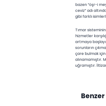
bazen “öşr-i meyv
ceviz” adı altınd
gibi farklı isiml
Tımar sisteminin
hizmetler karşılı
artmaya başlayın
sorunların çıkma
çare bulmak için
alınamamıştır. M
uğramıştır. İlti
Benzer 