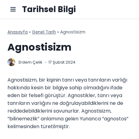
Skip
Tarihsel Bilgi
to
content
Anasayfa
»
Genel Tarih
»
Agnostisizm
Agnostisizm
Erdem Çelik
17 Şubat 2024
Agnostisizm, bir kişinin tanrı veya tanrıların varlığı
hakkında kesin bir bilgiye sahip olmadığını ifade
eden bir felsefi görüştür. Agnostikler, tanrı veya
tanrıların varlığını ne doğrulayabildiklerini ne de
reddedebildiklerini savunurlar. Agnostisizm,
“bilinemezlik” anlamına gelen Yunanca “agnostos”
kelimesinden türetilmiştir.