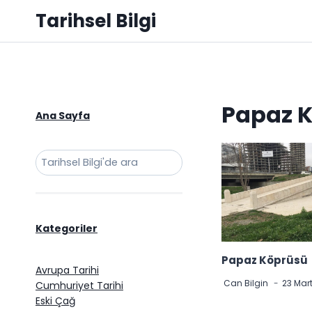
Skip
Tarihsel Bilgi
to
content
Papaz 
Ana Sayfa
Ara
Kategoriler
Papaz Köprüsü
Avrupa Tarihi
Can Bilgin
23 Mar
Cumhuriyet Tarihi
Eski Çağ