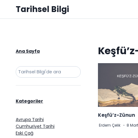
Skip
Tarihsel Bilgi
to
content
Keşfü’
Ana Sayfa
Ara
Kategoriler
Keşfü’z-Zünun
Avrupa Tarihi
Erdem Çelik
8 Mar
Cumhuriyet Tarihi
Eski Çağ