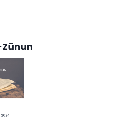
z-Zünun
t 2024