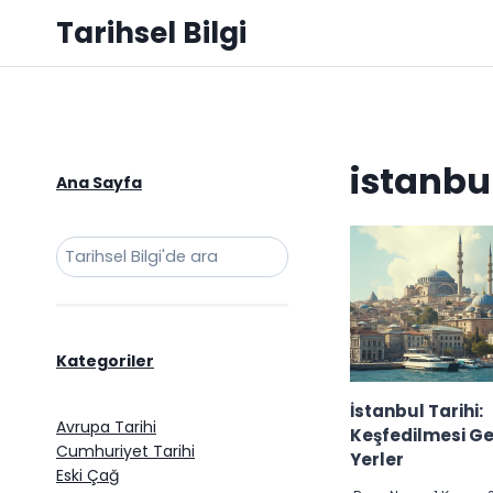
Skip
Tarihsel Bilgi
to
content
istanbul
Ana Sayfa
Ara
Kategoriler
İstanbul Tarihi:
Avrupa Tarihi
Keşfedilmesi G
Cumhuriyet Tarihi
Yerler
Eski Çağ